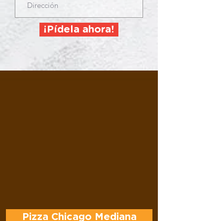
¡Pídela ahora!
Pizza Chicago Mediana