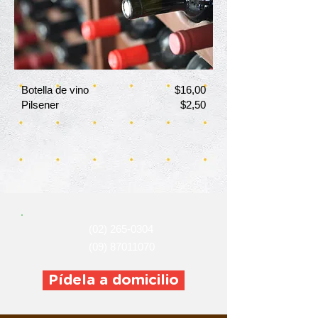
Botella de vino
$16,00
Pilsener
$2,50
(02) 265-0304
(09) 87011070
Pídela a domicilio