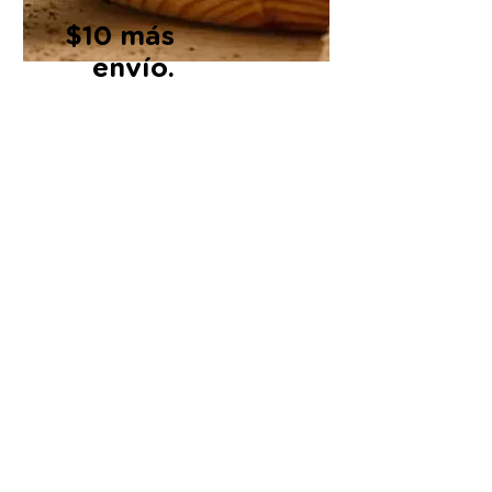
$10 más
envío.
Pizza Mediana de Jamón o peperone
Compra ahora