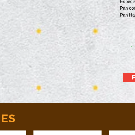
Especia
Pan co
Pan Ha
ES