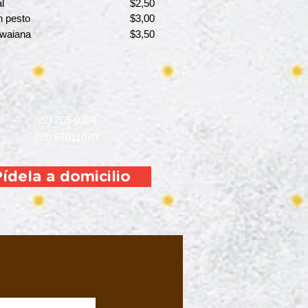
l
$2,50
n pesto
$3,00
waiana
$3,50
(02) 265-0304
(09) 87011070
Pídela a domicilio