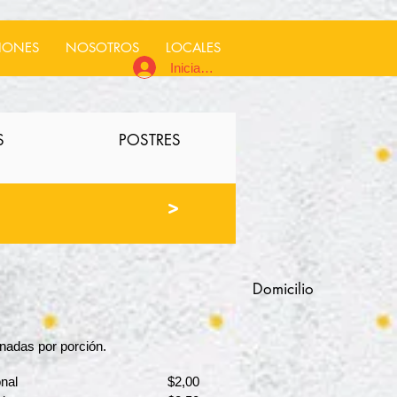
IONES
NOSOTROS
LOCALES
Iniciar sesión
S
POSTRES
>
Domicilio
nadas por porción.
onal
$2,00