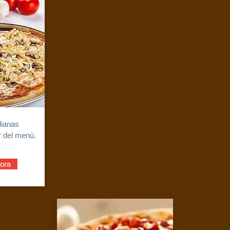
dianas
r del menú.
ora