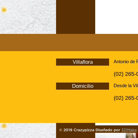
$550
Antonio de 
Villaflora
(02) 265-
Pizza Chicago mo
cm, 6 porciones,
Desde la Vil
Domicilio
jamón y peperone,
gramos, 3 tipos
(02) 265-
pomodor
Compra ah
© 2019 Crazypizza Diseñado por
321Make