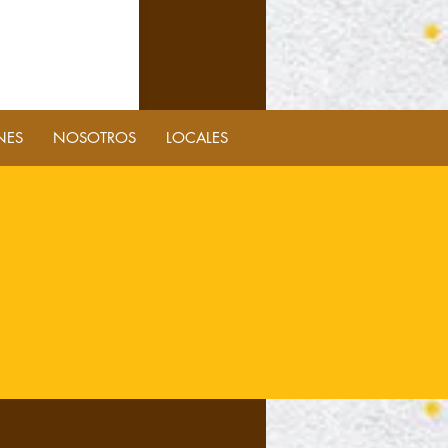
NES
NOSOTROS
LOCALES
50
 familiar de 12
s mitad americana
tad crazy.
mpra ahora