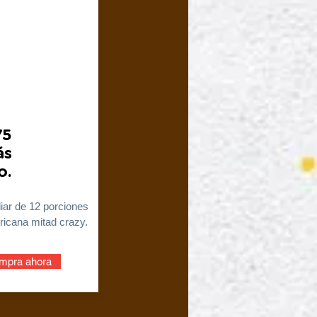
75
ás
o.
liar de 12 porciones
icana mitad crazy.
mpra ahora