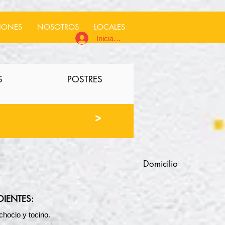
IONES
NOSOTROS
LOCALES
Iniciar sesión
S
POSTRES
>
Domicilio
DIENTES:
hoclo y tocino.