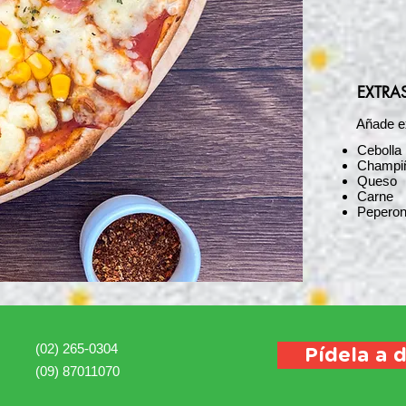
EXTRAS
Añade ex
Cebolla
Champi
Queso
Carne
Peperon
(02) 265-0304
Pídela a d
(09) 87011070