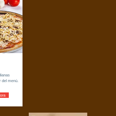
dianas
r del menú.
ora