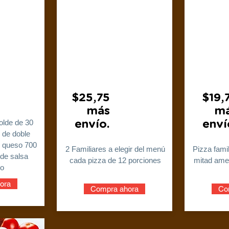
$25,75
$19,
más
m
olde de 30
envío.
enví
 de doble
, queso 700
2 Familiares a elegir del menú
Pizza fami
 de salsa
cada pizza de 12 porciones
mitad amer
o
ora
Compra ahora
Co