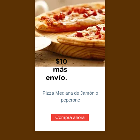
$10
más
envío.
Pizza Mediana de Jamón o
peperone
Compra ahora