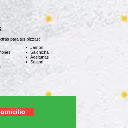
:
tras para tus pizzas:​​
Jamón
ñones
Salchicha
Aceitunas
Salami
i
omicilio