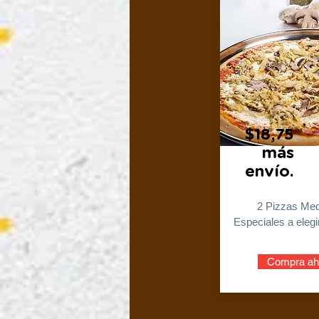
$18,75
más
envío.
2 Pizzas Me
Especiales a elegi
Compra ah